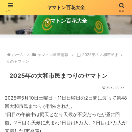
ヤマトン百花大全
メニュー
検索
fun site of Yamato city event character "Yamaton" by yagusa kiyop
ヤマトン百花大全
ホーム
ヤマトン新着情報
2025年の大和市民まつ
りのヤマトン
2025年の大和市民まつりのヤマトン
2025.05.27
2025年5月10日土曜日・11日日曜日の2日間に渡って第48
回大和市民まつりが開催された。
1日目の午前中は雨天となり天候が不安だったが昼に回
復、2日目も天候に恵まれ1日目は5万人、2日目は7万人が
来場した(市発表)