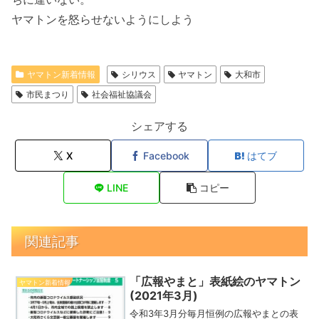
ヤマトンを怒らせないようにしよう
ヤマトン新着情報
シリウス
ヤマトン
大和市
市民まつり
社会福祉協議会
シェアする
X
Facebook
はてブ
LINE
コピー
関連記事
「広報やまと」表紙絵のヤマトン
ヤマトン新着情報
(2021年3月)
令和3年3月分毎月恒例の広報やまとの表