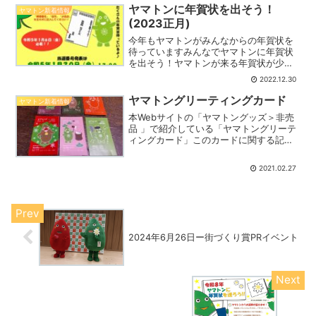
となりっぷ」をスタートさせました。こ
ヤマトンに年賀状を出そう！
ヤマトン新着情報
の企画のリレー動画にヤ...
(2023正月)
今年もヤマトンがみんなからの年賀状を
待っていますみんなでヤマトンに年賀状
を出そう！ヤマトンが来る年賀状が少な
いと自分に人気がないと思ってヤマトン
2022.12.30
ががっかりしてしまうかもしれません。
年賀状を出してくれた方にはヤマトンか
ヤマトングリーティングカード
ヤマトン新着情報
ら返事がきます。また返事...
本Webサイトの「ヤマトングッズ＞非売
品 」で紹介している「ヤマトングリーテ
ィングカード」このカードに関する記事
がタウンニュースヤマトン版2021年1月1
日号で掲載されているで紹介したい(引
2021.02.27
用)「ヤマトングリーティングカード」
は、ヤマトンが...
2024年6月26日ー街づくり賞PRイベント