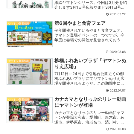
紙絵ヤマトンシリーズ。今回は3月分を紹
介します3月1日号広報やまと3月1日号表
紙今回の表紙へは大和市域を模したジオ
2021.03.22
ラマとヤマトン、ハートンこのイラスト
は恒例ですね3月15日号広報やまと3月15
第6回やまと食育フェア
ヤマトン新着情報
日号表紙3...
例年開催されているやまと食育フェア。
ヤマトン登場イベントの一つですが、今
年度は会場での開催が見合されておうち
で開催となったようです。開催期間は8月
1日～31日大和市公式サイトから(健康づ
2020.08.08
くり推進課)8月1日～31日の間に3つのミ
ッションのう...
柳橋ふれあいプラザ「ヤマトンぬ
ヤマトン新着情報
りえ広場」
7月12日～24日まで引地台公園近くの柳
橋ふれあいプラザにてヤマトンぬりえ広
場が開催されるようだ。この期間中にヤ
マトンの塗り絵を募集して、26～28日に
2022.07.07
人気投票を行い、上位3名には景品がプレ
ゼントされるようだ。(発表は31日)対象
カナカマとなりっぷのリレー動画
ヤマトン新着情報
は5歳以上...
にヤマトンが登場
カナカマとなりっぷのリレー動画にヤマ
トンが登場大和市、愛川町、厚木市、綾
瀬市、伊勢原市、海老名市、清川村、座
間市の県央8市町が、楽しみながら地域を
2020.10.03
応援する企画として「今こそ！カナカマ